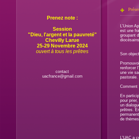
Prése
Prenez note :
L’Union Ap
Session
est une fra
"Dieu, l'argent et la pauvreté"
groupant d
Chevilly Larue
diocésains
25-29 Novembre 2024
ouvert à tous les prêtres
Son objecti
Promouvoir
renforcer l
contact
une vie sac
uacfrance@gmail.com
pastorale.
Comment 
En partici
pour prier
un dialogue
prêtres. E
permanente
de thèmes 
L'UAC a cr